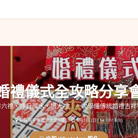
婚禮儀式全攻略分享
書六禮・擇日風水・過大禮｜一次學懂傳統婚禮吉祥
銅鑼灣宇宙商業大廈9樓 ｜
5月3日 (日) 14:00-16:00