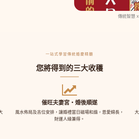
傳統智慧 
一站式學習傳統婚慶精髓
您將得到的三大收穫
催旺夫妻宮・婚後順遂
大
風水佈局及吉位安排，讓婚禮當日磁場和諧，恩愛綿長，
大
財運人緣兼得。