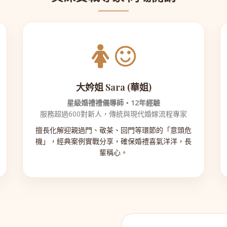
大妗姐 Sara (華姐)
星級婚禮禮儀導師・12年經驗
服務超過600對新人，傳統與現代婚嫁流程專家
擅長化解迎親過門、敬茶、回門等環節的「意頭危
機」，經典案例實戰分享，確保婚禮喜氣洋洋，長
輩稱心。