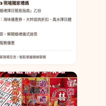
現場獨家禮遇
婚禮擇日簡易指南」乙份
：海味優惠券、大妗諮詢折扣、風水擇日體
答，解開婚禮儀式迷思
服務優惠
茶現場交流，輕鬆掌握婚嫁密碼