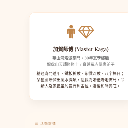
加賀師傅 (Master Kaga)
華山河洛派掌門・30年玄學經驗
龍虎山天師道道士 / 寶蓮禪寺佛家弟子
精通奇門遁甲、鐵板神數、紫微斗數、八字擇日；
榮獲國際傑出風水獎項，擅長為婚禮場地佈局，令
新人及家長坐於最有利吉位，婚後和睦興旺。
📅 活動詳情