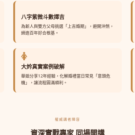
八字紫微斗數擇吉
為新人與雙方父母挑選「上吉婚期」，避開沖煞，
締造百年好合根基。
大妗真實案例破解
華姐分享12年經驗，化解婚禮當日常見「意頭危
機」，讓流程圓滿順利。
權威講者陣容
資深實戰專家 同場開講