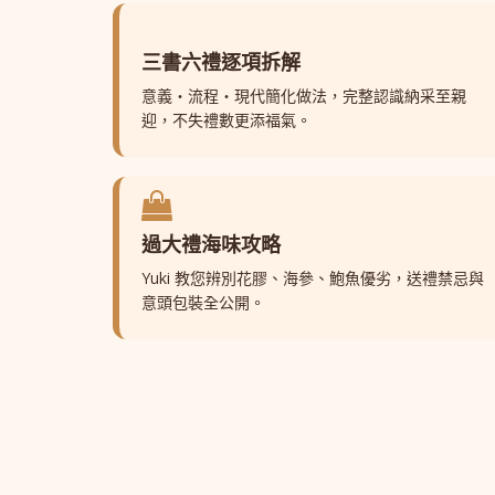
三書六禮逐項拆解
意義・流程・現代簡化做法，完整認識納采至親
迎，不失禮數更添福氣。
過大禮海味攻略
Yuki 教您辨別花膠、海參、鮑魚優劣，送禮禁忌與
意頭包裝全公開。