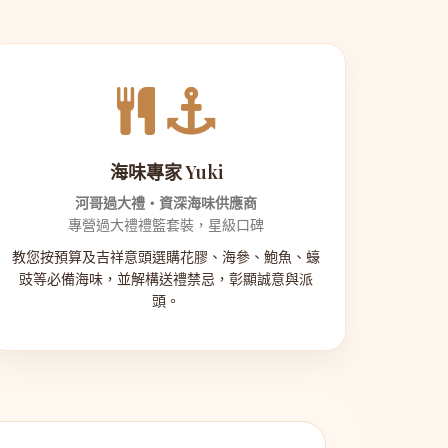
海味專家 Yuki
河哥過大禮・資深海味供應商
專營過大禮禮籃套裝，星級口碑
教您按預算及吉祥意頭選購花膠、海參、鮑魚、蠔
豉等必備海味，並解構送禮禁忌，彰顯誠意與派
頭。