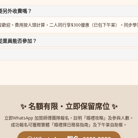
要另外收費嗎？
歡迎。費用按人頭計算，二人同行享$300優惠（已包下午茶）。同步
從業員能否參加？
✨ 名額有限・立即保留席位 ✨
立即WhatsApp 加賀師傅團隊報名，註明「婚禮攻略」及參與人數。
成功報名可獲贈實體「婚禮擇日簡易指南」及下午茶自助餐。