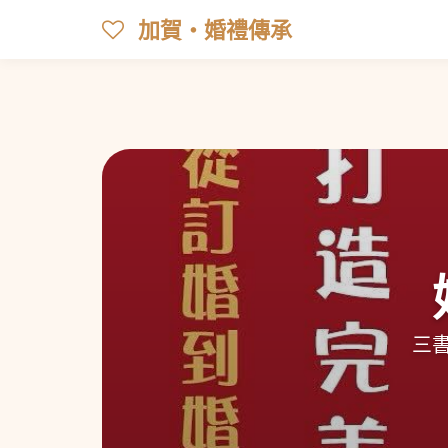
加賀‧婚禮傳承
三