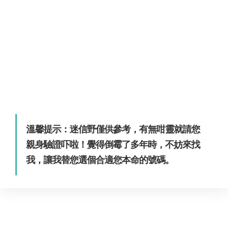
溫馨提示：迷信野僅供參考，有無咁靈就請您
親身驗證吓啦！覺得倒霉了多年時，不妨來找
我，讓我替您選個合適您本命的號碼。