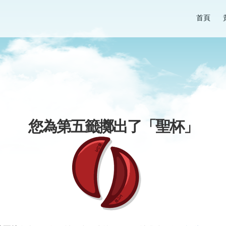
首頁
您為第五籤擲出了「
聖杯
」