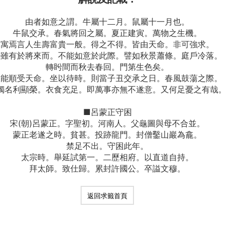
由者如意之謂。牛屬十二月。鼠屬十一月也。
牛鼠交承。春氣將回之屬。夏正建寅。萬物之生機。
寓焉言人生壽富貴一般。得之不得。皆由天命。非可強求。
子雖有於將來而。不能如意於此際。譬如秋景蕭條。庭戶冷落。
轉盻間而秋去春回。門第生色矣。
人能順受天命。坐以待時。則當子丑交承之日。春風鼓蕩之際。
獨名利顯榮。衣食充足。即萬事亦無不遂意。又何足憂之有哉。
■呂蒙正守困
宋(朝)呂蒙正。字聖初。河南人。父龜圖與母不合並。
蒙正老遂之時。貧甚。投跡龍門。封僧鑿山巖為龕。
禁足不出。守困此年。
太宗時。舉延試第一。二歷相府。以直道自持。
拜太師。致仕歸。累封許國公。卒謚文穆。
返回求籤首頁