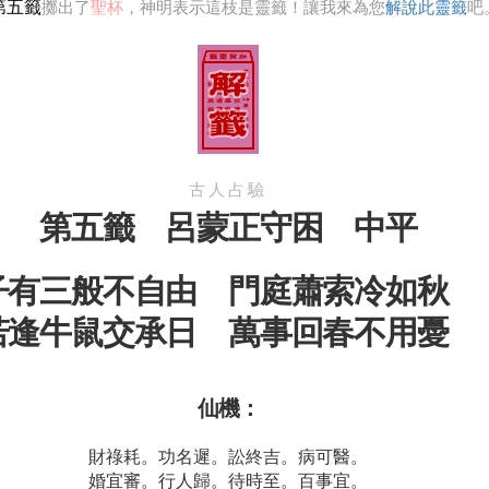
第五籤
擲出了
聖杯
，神明表示這枝是靈籤！讓我來為您
解說此靈籤
吧
古人占驗
第五籤 呂蒙正守困 中平
子有三般不自由 門庭蕭索冷如秋
若逢牛鼠交承日 萬事回春不用憂
仙機：
財祿耗。功名遲。訟終吉。病可醫。
婚宜審。行人歸。待時至。百事宜。