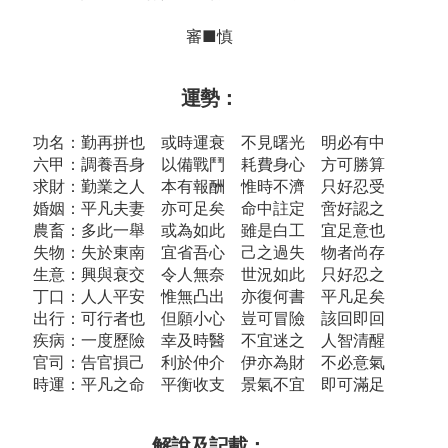
審■慎
運勢：
功名：勤再拼也 或時運衰 不見曙光 明必有中
六甲：調養吾身 以備戰鬥 耗費身心 方可勝算
求財：勤業之人 本有報酬 惟時不濟 只好忍受
婚姻：平凡夫妻 亦可足矣 命中註定 啻好認之
農畜：多此一舉 或為如此 雖是白工 宜足意也
失物：失於東南 宜省吾心 己之過失 物者尚存
生意：興與衰交 令人無奈 世況如此 只好忍之
丁口：人人平安 惟無凸出 亦復何書 平凡足矣
出行：可行者也 但願小心 豈可冒險 該回即回
疾病：一度歷險 幸及時醫 不宜迷之 人智清醒
官司：告官損己 利於仲介 伊亦為財 不必意氣
時運：平凡之命 平衡收支 景氣不宜 即可滿足
解說及記載：