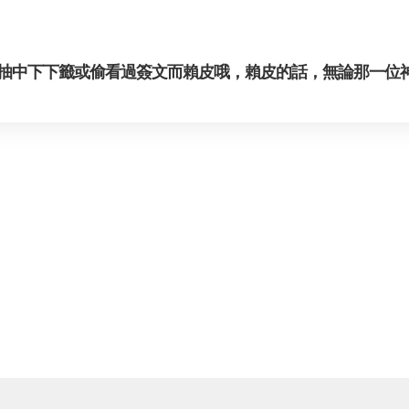
抽中下下籤或偷看過簽文而賴皮哦，賴皮的話，無論那一位