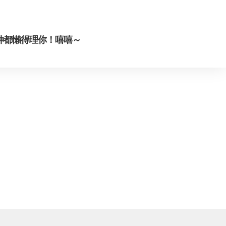
神都懶得理你！嘻嘻～