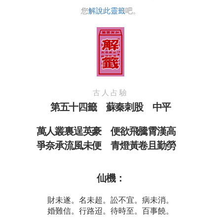
您
解說此靈籤
吧。
古人占驗
第五十四籤 蘇秦刺股 中平
萬人叢裏逞英豪 便欲飛騰霄漢高
爭奈承流風未便 青燈黃卷且勤勞
仙機：
財未遂。名未超。訟不宜。病未消。
婚難信。行路迢。待時至。百事饒。