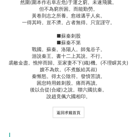
然圍(圍本作右阜左危)于運之窮。未遂飛騰。
但不為窮所困。而能勤勞。
黃卷則志之所養。愈雄邁乎人矣。
一得其時。豈不濟。占者無得。只宜謹守。
■蘇秦刺股
■蘇秦不第
戰國。蘇秦。洛陽人。師鬼谷子。
游說秦王。書十二上其說。不行。
裘敝金盡。憔悴而歸。至家妻不下(織)機。(不理睬其夫)
嫂不為炊。(不煮飯給其叔)
秦慚怒。得太公陰符。發憤苦讀。
困怠時用錐刺股。痛而再讀。
後以合從(合縱)之說。聯六國抗秦。
說趙竟佩六國相印。
返回求籤首頁