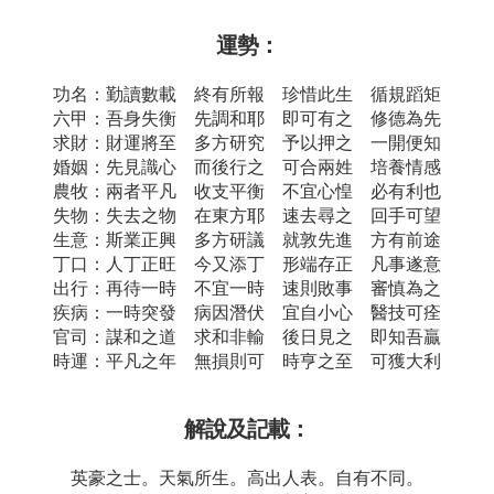
運勢：
功名：勤讀數載 終有所報 珍惜此生 循規蹈矩
六甲：吾身失衡 先調和耶 即可有之 修德為先
求財：財運將至 多方研究 予以押之 一開便知
婚姻：先見識心 而後行之 可合兩姓 培養情感
農牧：兩者平凡 收支平衡 不宜心惶 必有利也
失物：失去之物 在東方耶 速去尋之 回手可望
生意：斯業正興 多方研議 就敦先進 方有前途
丁口：人丁正旺 今又添丁 形端存正 凡事遂意
出行：再待一時 不宜一時 速則敗事 審慎為之
疾病：一時突發 病因潛伏 宜自小心 醫技可痊
官司：謀和之道 求和非輸 後日見之 即知吾贏
時運：平凡之年 無損則可 時亨之至 可獲大利
解說及記載：
英豪之士。天氣所生。高出人表。自有不同。