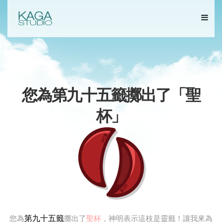
您為第九十五籤擲出了「
聖
杯
」
第九十五籤
您為
擲出了
聖杯
，神明表示這枝是靈籤！讓我來為