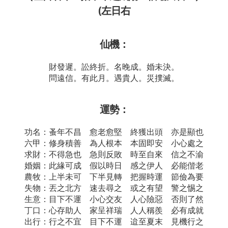
(左日右
仙機：
財發遲。訟終折。名晚成。婚未決。
問遠信。有此月。遇貴人。災撲滅。
運勢：
功名：蚤年不昌 愈老愈堅 終獲出頭 亦是顯也
六甲：修身積善 為人根本 本固即安 小心處之
求財：不得急也 急則反敗 時至自來 信之不渝
婚姻：此緣可成 假以時日 感之伊人 必能偕老
農牧：上半未可 下半見轉 把握時運 節儉為要
失物：丟之北方 速去尋之 或之有望 警之惕之
生意：目下不運 小心交友 人心險惡 否則了然
丁口：心存助人 家呈祥瑞 人人稱羨 必有成就
出行：行之不宜 目下不運 迨至夏末 見機行之