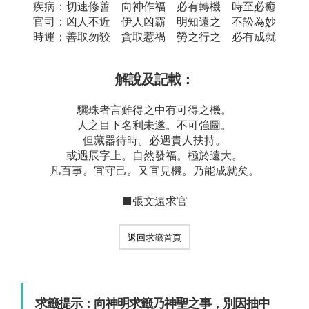
疾病：切速修善 向神作福 必有轉機 時至必癒
官司：凶人不近 伊人凶霸 明知遠之 不訟為妙
時運：善取勿狡 貪取惹禍 勞之行之 必有成就
解說及記載：
驪珠者言難得之中有可得之機。
人之目下名利未遂。不可強圖。
但藏器待時。必遇貴人扶持。
或遇辰字上。自然發福。極於遠大。
凡百事。宜守己。又宜見機。乃能成就矣。
■張文遠求官
返回求籤首頁
求籤提示：向神明求籤乃神聖之事，別因抽中