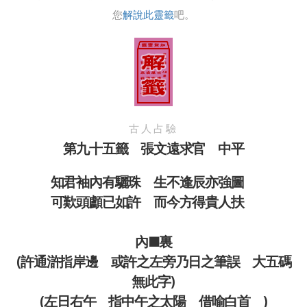
您
解說此靈籤
吧。
古人占驗
第九十五籤 張文遠求官 中平
知君袖內有驪珠 生不逢辰亦強圖
可歎頭顱已如許 而今方得貴人扶
內■裏
(許通滸指岸邊 或許之左旁乃日之筆誤 大五碼
無此字)
(左日右午 指中午之太陽 借喻白首 )