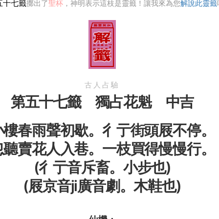
五十七籤
擲出了
聖杯
，神明表示這枝是靈籤！讓我來為您
解說此靈籤
古人占驗
第五十七籤 獨占花魁 中吉
小樓春雨聲初歇。彳亍街頭屐不停。
忽聽賣花人入巷。一枝買得慢慢行。
(彳亍音斥畜。小步也)
(屐京音ji廣音劇。木鞋也)