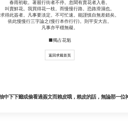
春雨初歇。著屐行街者不停。忽聞有賣花者入巷。
叫賣鮮花。我買得花一枝。而慢慢行路。恐路滑濕也。
求得此簽者。凡事要淡定。不可忙速。能謹慎自無差錯矣。
依此慢慢行三字論之(慢行本作行行)。則平安大吉。
凡事亦平穩無礙。
■獨占花魁
返回求籤首頁
抽中下下籤或偷看過簽文而賴皮哦，賴皮的話，無論那一位