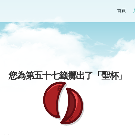
首頁
您為第五十七籤擲出了「
聖杯
」