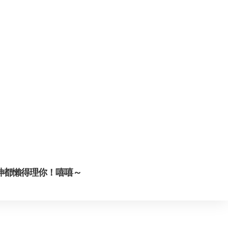
神都懶得理你！嘻嘻～