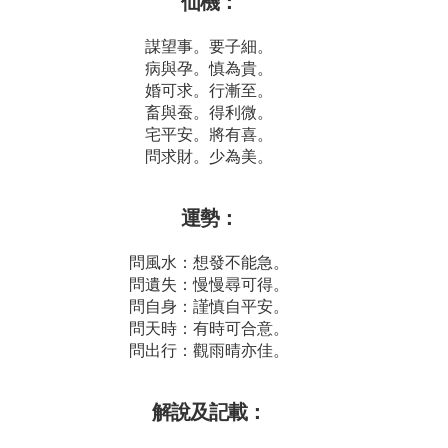
仙機：
謀望事。要子細。
病與孕。慎為貴。
婚可求。行漸至。
畜與蚕。得利微。
宅平安。將有喜。
問求財。少為美。
運勢：
問風水：想發不能急。
問遺失：慢慢尋可得。
問自身：謹慎自平安。
問天時：有時可合意。
問出行：觀雨晴亦佳。
解說及記載：